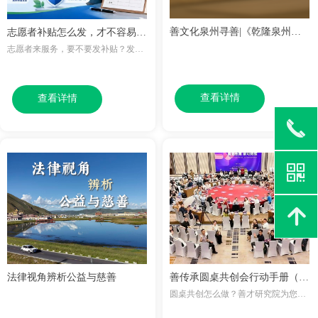
善文化泉州寻善|《乾隆泉州府
志愿者补贴怎么发，才不容易出
志愿者来服务，要不要发补贴？发多
志·乐善》所见泉州慈善传统
问题？
少合适？没有发票能不能入账？能不
能转给一个人，再由他分给其他志愿
者？
查看详情
查看详情
끅
낃
녕
法律视角辨析公益与慈善
善传承圆桌共创会行动手册（第
圆桌共创怎么做？善才研究院为您答
一版）发布
疑解惑！