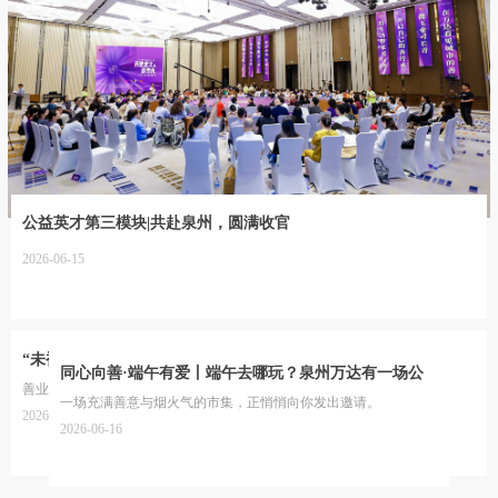
公益英才第三模块|共赴泉州，圆满收官
2026-06-15
“未被定义的善传承”——第四届善传承圆桌共创会在厦举行
同心向善·端午有爱丨端午去哪玩？泉州万达有一场公
善业长青 家可持续
益体验等你来
一场充满善意与烟火气的市集，正悄悄向你发出邀请。
2026-04-26
2026-06-16