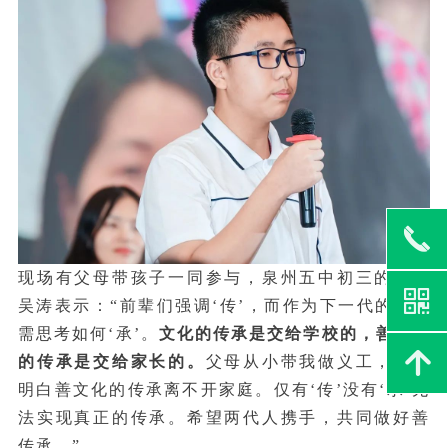
끅
现场有父母带孩子一同参与，泉州五中初三的学生
낃
吴涛表示：“前辈们强调‘传’，而作为下一代的我们
需思考如何‘承’。
文化的传承是交给学校的，善文化
녕
的传承是交给家长的。
父母从小带我做义工，让我
明白善文化的传承离不开家庭。仅有‘传’没有‘承’无
法实现真正的传承。希望两代人携手，共同做好善
传承。”