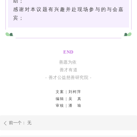
助；
感谢对本议题有兴趣并赴现场参与的与会嘉
宾；
END
善愿为依
善才有道
- 善才公益慈善研究院 -
文案 | 刘柯萍
编辑 | 吴 真
审核 | 潘 瑜
前一个：
无
ꄴ